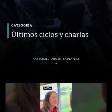
CATEGORÍA
Últimos ciclos y charlas
HAZ SCROLL PARA VER LA PLAYLIST
string(34) "PLLiNBY434b1uSGH-
YtLD0MHyABIdgYDaw"
PROGRAMA
CONVERSACIONES SOBRE LO NUESTRO