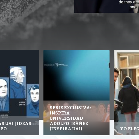
SERIE EXCLUSIVA:
INSPIRA
UNIVERSIDAD
S UAI | IDEAS
ADOLFO IBÁÑEZ
MPO
(INSPIRA UAI)
YO ELEG