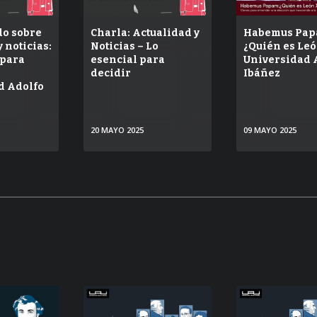
o sobre
Charla: Actualidad y
Habemus Pap
y noticias:
Noticias – Lo
¿Quién es Leó
 para
esencial para
Universidad 
decidir
Ibáñez
d Adolfo
20 MAYO 2025
09 MAYO 2025
ER
VER
VER