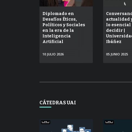
/
Diplomado en
Conversand
Desafíos Éticos,
actualidad 
Políticos y Sociales
lo esencial
en la era de la
decidir |
Inteligencia
Universida
Artificial
Ibáñez
10 JULIO 2026
05 JUNIO 2025
VER
V
CÁTEDRAS UAI