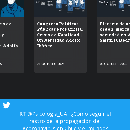
xis de
Congreso Políticas
El inicio de u
:
Públicas ProFamilia:
orden, merca
 y
Crisis de Natalidad |
sociedad en
Universidad Adolfo
Smith | Cáted
d Adolfo
Ibáñez
25
21 OCTUBRE 2025
03 OCTUBRE 2025
ER
VER
VER
RT @Psicologia_UAI: ¿Cómo seguir el
rastro de la propagación del
#coronavirus en Chile y el mundo?