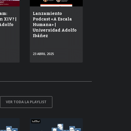
PUBLICADO
REPRODUCCIONES
VISTAS
am:
Lanzamiento
n XIV? |
Podcast «A Escala
Adolfo
Humana» |
Universidad Adolfo
Ibáñez
23 ABRIL 2025
VER
VER TODA LA PLAYLIST