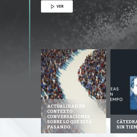
VER
ACTUALIDAD EN
CONTEXTO:
CONVERSACIONES
SOBRE LO QUE ESTÁ
CÁTEDRA
PASANDO
SIN TIE