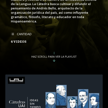
PROGRAMA
de la Lengua. La Cátedra busca cultivar y difundir el
CONVERSACIONES SOBRE LO NUESTRO
pensamiento de Andrés Bello, arquitecto de la
organización jurídica del país, así como influyente
PUBLICADO
REPRODUCCIONES
gramático, filósofo, literato y educador en toda
VISTAS
Hispanoamérica.
CANTIDAD
6 VIDEOS
HAZ SCROLL PARA VER LA PLAYLIST
string(34) "PLLiNBY434b1tEbX1a6jhpnLcfuaBOn27T"