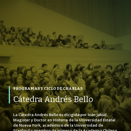
VOLVER ATRÁS
VOLVER ATRÁS
VOLVER ATRÁS
PROGRAMAS Y CICLO DE CHARLAS
Cátedra Andrés Bello
La Cátedra Andrés Bello es dirigida por Iván Jaksić,
Magister y Doctor en Historia de la Universidad Estatal
de Nueva York, académico de la Universidad de
Stanford y miembro de número de la Academia Chilena