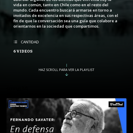
vida en común, tanto en Chile como en el resto del
PROGRAMA
mundo. Cada encuentro buscará armarse en torno a
CONVERSACIONES SOBRE LO NUESTRO
invitados de excelencia en sus respectivas áreas, con el
PUBLICADO
REPRODUCCIONES
fin de que la conversación sea una guía que colabore a
orientarnos en la sociedad que compartimos.
VISTAS
CANTIDAD
6 VIDEOS
HAZ SCROLL PARA VER LA PLAYLIST
string(34)
"PLLiNBY434b1tkRsxXEb4wwbEp5ecORET1"