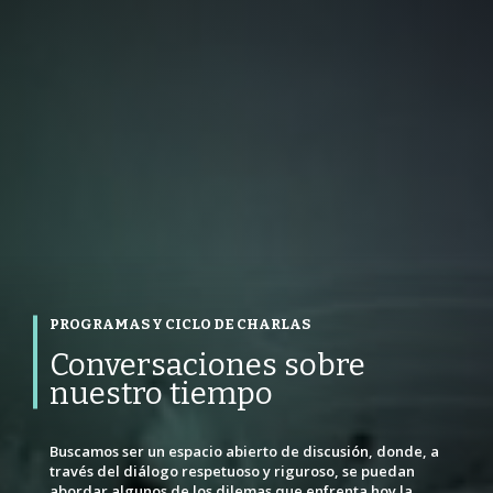
VOLVER ATRÁS
VOLVER ATRÁS
VOLVER ATRÁS
PROGRAMAS Y CICLO DE CHARLAS
Conversaciones sobre
nuestro tiempo
Buscamos ser un espacio abierto de discusión, donde, a
través del diálogo respetuoso y riguroso, se puedan
abordar algunos de los dilemas que enfrenta hoy la