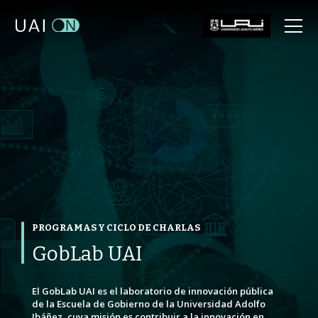
VOLVER ATRÁS
VOLVER ATRÁS
VOLVER ATRÁS
PROGRAMAS Y CICLO DE CHARLAS
GobLab UAI
El GobLab UAI es el laboratorio de innovación pública
de la Escuela de Gobierno de la Universidad Adolfo
Ibáñez, cuya misión es contribuir a la innovación en