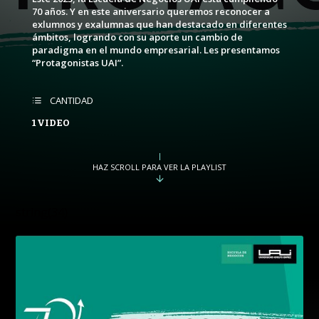
PUBLICADO
REPRODUCCIONES
70 años. Y en este aniversario queremos reconocer a
VISTAS
exlumnos y exalumnas que han destacado en diferentes
ámbitos, logrando con su aporte un cambio de
paradigma en el mundo empresarial. Les presentamos
“Protagonistas UAI”.
CANTIDAD
1 VIDEO
HAZ SCROLL PARA VER LA PLAYLIST
string(34)
PROGRAMA
"PLLiNBY434b1tOfAMBIe0_0CvgfT9qwDw8"
CONVERSACIONES SOBRE LO NUESTRO
PUBLICADO
REPRODUCCIONES
VISTAS