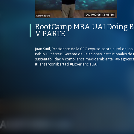
BootCamp MBA UAI Doing Business
in Latam | V PARTE
PROGRAMA
PUBLICADO
CONVERSACIONES SOBRE LO NUESTRO
V
PROGRAMA
PUBLICADO
BootCamp MBA UAI Doing Bu
NEGOCIOS, GESTIÓN Y FINANZAS
30 SEPTIEMBRE 2021
9
V PARTE
Juan Sutil, Presidente de la CPC expuso sobre el rol de lo
Pablo Gutiérrez, Gerente de Relaciones Institucionales de H
sustentabilidad y compliance medioambiental. #Negocio
/
#Pensarconlibertad #ExperienciaUAI
/