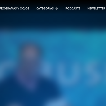
PROGRAMAS Y CICLOS
CATEGORÍAS
PODCASTS
NEWSLETTER
RT @Psicologia_UAI: ¿Cómo seguir el
rastro de la propagación del
#coronavirus en Chile y el mundo?
Nuestro académico e investigador
Gorka N…
SÍGUENOS
VIÑA DEL MAR
-
(56 32) 250 3500
Av. Santa María 5870, Vitacura.
Padre Hurtado 750, Viña del Mar.