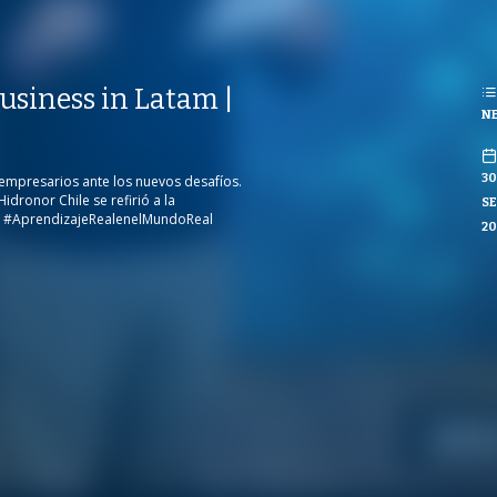
REPRODUCCIONES
ISTAS
REPRODUCCIONES
siness in Latam |
3
VISTAS
NE
CO
30
s empresarios ante los nuevos desafíos.
idronor Chile se refirió a la
SE
s #AprendizajeRealenelMundoReal
20