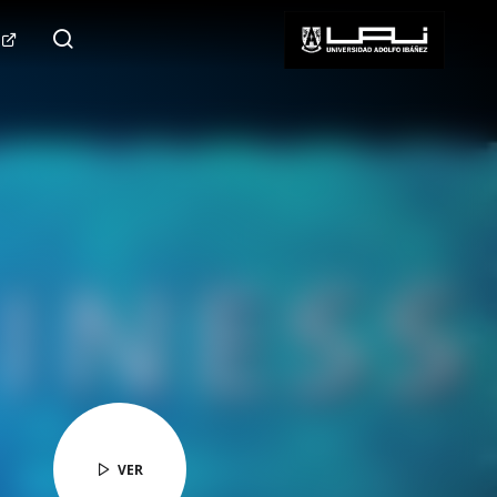
124.000+
Seguidores
SÍGUENOS
VER
VER