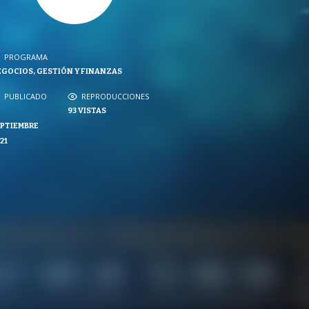
PROGRAMA
GOCIOS, GESTIÓN Y FINANZAS
PROGRAMA
NVERSACIONES SOBRE LO NUESTRO
PUBLICADO
REPRODUCCIONES
PUBLICADO
93
VISTAS
REPRODUCCIONES
PTIEMBRE
VISTAS
21