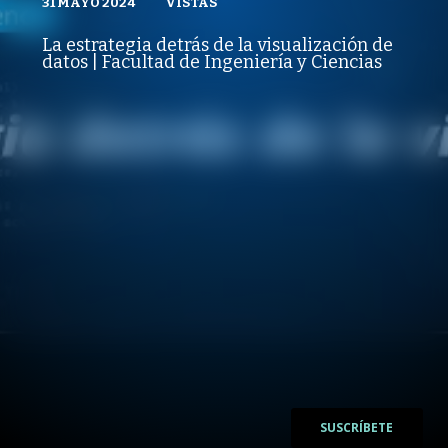
31 MAYO 2024
VISTAS
VISTAS
PUBLICADO
REPRODUCCIONES
TRANSFORMACIÓN DIGITAL Y DATA SCIENCE
VISTAS
La estrategia detrás de la visualización de
PUBLICADO
REPRODUCCIONES
datos | Facultad de Ingeniería y Ciencias
31 MAYO 2024
VISTAS
/
/
SUSCRÍBETE