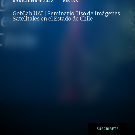
09 DICIEMBRE 2022
VISTAS
VISTAS
PUBLICADO
REPRODUCCIONES
POLÍTICAS PÚBLICAS
09 DICIEMBRE 2022
VISTAS
GobLab UAI | Seminario: Uso de Imágenes
REPRODUCCIONES
Satelitales en el Estado de Chile
VISTAS
/
/
SUSCRÍBETE