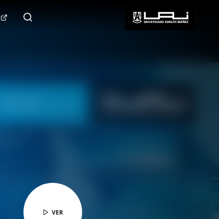
124.000+
Seguidores
SÍGUENOS
VER
VER