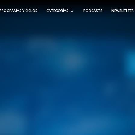
PROGRAMAS Y CICLOS
CATEGORÍAS
PODCASTS
NEWSLETTER
RT @Psicologia_UAI: ¿Cómo seguir el
rastro de la propagación del
#coronavirus en Chile y el mundo?
Nuestro académico e investigador
Gorka N…
SÍGUENOS
VIÑA DEL MAR
-
(56 32) 250 3500
Av. Santa María 5870, Vitacura.
Padre Hurtado 750, Viña del Mar.