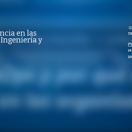
REPRODUCCIONES
ISTAS
REPRODUCCIONES
2
VISTAS
ncia en las
TR
CO
 Ingeniería y
14
20