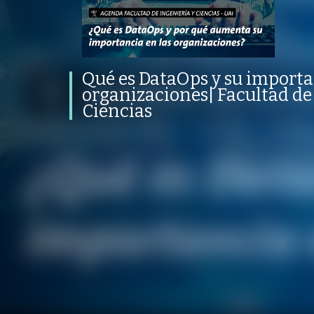
en las organizaciones| Facultad de
Ingeniería y Ciencias
PROGRAMA
PUBLICADO
CONVERSACIONES SOBRE LO NUESTRO
V
PROGRAMA
PUBLICADO
TRANSFORMACIÓN DIGITAL Y DATA SCIENCE
14 OCTUBRE 202
Qué es DataOps y su importa
organizaciones| Facultad de
Ciencias
/
/