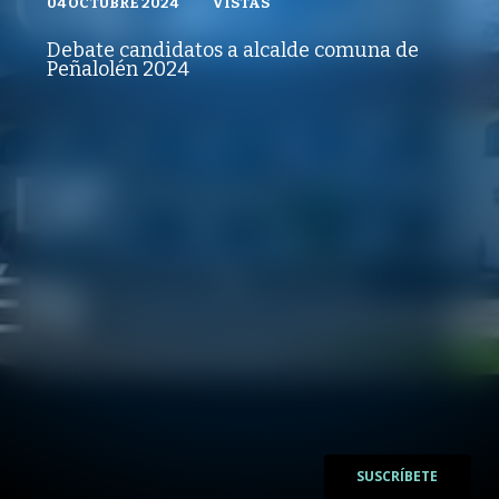
04 OCTUBRE 2024
VISTAS
VISTAS
POLÍTICAS PÚBLICAS
04 OCTUBRE 2024
PUBLICADO
REPRODUCCIONES
VISTAS
Debate candidatos a alcalde comuna de
REPRODUCCIONES
Peñalolén 2024
VISTAS
/
/
SUSCRÍBETE