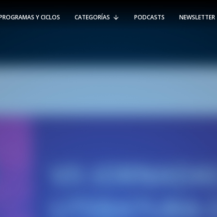
PROGRAMAS Y CICLOS
CATEGORÍAS
PODCASTS
NEWSLETTER
RT @Psicologia_UAI: ¿Cómo seguir el
rastro de la propagación del
#coronavirus en Chile y el mundo?
Nuestro académico e investigador
Gorka N…
SÍGUENOS
VIÑA DEL MAR
-
(56 32) 250 3500
Av. Santa María 5870, Vitacura.
Padre Hurtado 750, Viña del Mar.