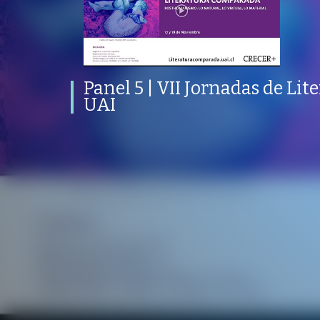
Panel 5 | VII Jornadas de Literatura
Comparada UAI
PROGRAMA
PUBLICADO
CONVERSACIONES SOBRE LO NUESTRO
V
PROGRAMA
PUBLICADO
REPRODUCCION
ARTES LIBERALES
19 DICIEMBRE 2022
VISTAS
Panel 5 | VII Jornadas de Li
UAI
/
/