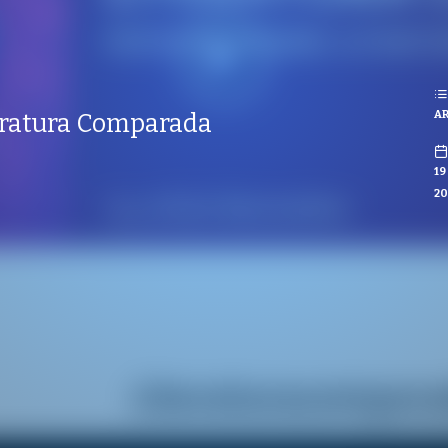
REPRODUCCIONES
ISTAS
ES
AR
teratura Comparada
CO
19
20