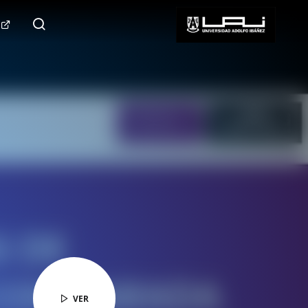
124.000+
Seguidores
SÍGUENOS
VER
VER