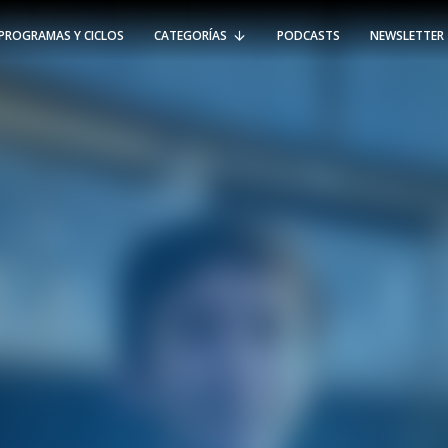
PROGRAMAS Y CICLOS
CATEGORÍAS
PODCASTS
NEWSLETTER
RT @Psicologia_UAI: ¿Cómo seguir el
rastro de la propagación del
#coronavirus en Chile y el mundo?
Nuestro académico e investigador
Gorka N…
SÍGUENOS
VIÑA DEL MAR
-
(56 32) 250 3500
Av. Santa María 5870, Vitacura.
Padre Hurtado 750, Viña del Mar.