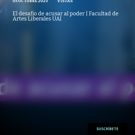
05 OCTUBRE 2023
VISTAS
VISTAS
ARTES LIBERALES
05 OCTUBRE 2023
PUBLICADO
REPRODUCCIONES
VISTAS
El desafío de acusar al poder | Facultad de
REPRODUCCIONES
Artes Liberales UAI
VISTAS
/
/
SUSCRÍBETE