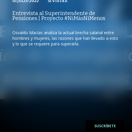
01 JULIO 2022
VISTAS
51
VISTAS
#NIMÁSNIMENOS
01 JULIO 2022
PUBLICADO
REPRODUCCIONES
VISTAS
Entrevista al Superintendente de
REPRODUCCIONES
Pensiones | Proyecto #NiMásNiMenos
51
VISTAS
Osvaldo Macías analiza la actual brecha salarial entre
hombres y mujeres, las razones que han llevado a esto
y lo que se requiere para superarla.
/
/
SUSCRÍBETE