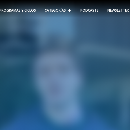
PROGRAMAS Y CICLOS
CATEGORÍAS
PODCASTS
NEWSLETTER
RT @Psicologia_UAI: ¿Cómo seguir el
rastro de la propagación del
#coronavirus en Chile y el mundo?
Nuestro académico e investigador
Gorka N…
SÍGUENOS
VIÑA DEL MAR
-
(56 32) 250 3500
Av. Santa María 5870, Vitacura.
Padre Hurtado 750, Viña del Mar.