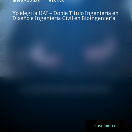
16 MAYO 2025
VISTAS
VISTAS
PUBLICADO
REPRODUCCIONES
ADMISIÓN UAI
16 MAYO 2025
VISTAS
Yo elegí la UAI – Doble Título Ingeniería en
REPRODUCCIONES
Diseño e Ingeniería Civil en Bioingeniería
VISTAS
/
/
SUSCRÍBETE