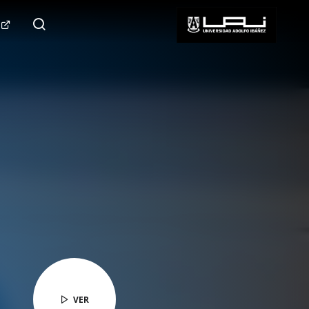
124.000+
Seguidores
SÍGUENOS
VER
VER