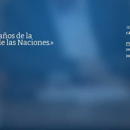
REPRODUCCIONES
ISTAS
CCIONES
CÁ
años de la
CO
e las Naciones.»
29
20