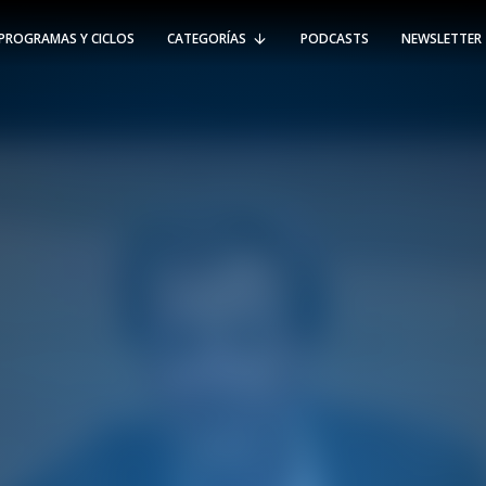
PROGRAMAS Y CICLOS
CATEGORÍAS
PODCASTS
NEWSLETTER
RT @Psicologia_UAI: ¿Cómo seguir el
rastro de la propagación del
#coronavirus en Chile y el mundo?
Nuestro académico e investigador
Gorka N…
SÍGUENOS
VIÑA DEL MAR
-
(56 32) 250 3500
Av. Santa María 5870, Vitacura.
Padre Hurtado 750, Viña del Mar.