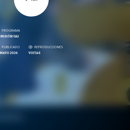
PROGRAMA
PROGRAMA
MISIÓN UAI
NVERSACIONES SOBRE LO NUESTRO
PUBLICADO
PUBLICADO
REPRODUCCIONES
REPRODUCCIONES
 MAYO 2026
VISTAS
VISTAS