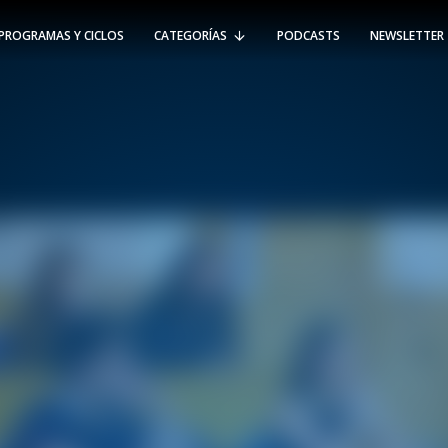
PROGRAMAS Y CICLOS
CATEGORÍAS
PODCASTS
NEWSLETTER
RT @Psicologia_UAI: ¿Cómo seguir el
rastro de la propagación del
#coronavirus en Chile y el mundo?
Nuestro académico e investigador
Gorka N…
SÍGUENOS
VIÑA DEL MAR
-
(56 32) 250 3500
Av. Santa María 5870, Vitacura.
Padre Hurtado 750, Viña del Mar.