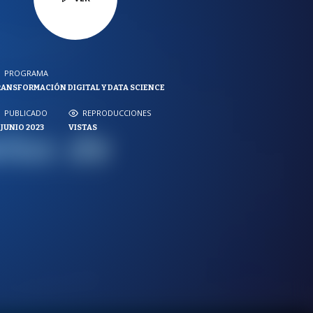
PROGRAMA
PROGRAMA
ANSFORMACIÓN DIGITAL Y DATA SCIENCE
NVERSACIONES SOBRE LO NUESTRO
PUBLICADO
PUBLICADO
REPRODUCCIONES
REPRODUCCIONES
 JUNIO 2023
VISTAS
VISTAS