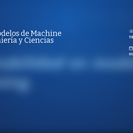
REPRODUCCIONES
ISTAS
REPRODUCCIONES
VISTAS
odelos de Machine
TR
CO
iería y Ciencias
01