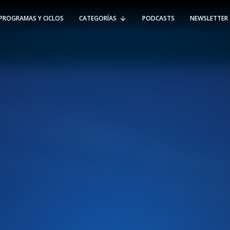
PROGRAMAS Y CICLOS
CATEGORÍAS
PODCASTS
NEWSLETTER
RT @Psicologia_UAI: ¿Cómo seguir el
rastro de la propagación del
#coronavirus en Chile y el mundo?
Nuestro académico e investigador
Gorka N…
SÍGUENOS
VIÑA DEL MAR
-
(56 32) 250 3500
Av. Santa María 5870, Vitacura.
Padre Hurtado 750, Viña del Mar.