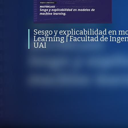
de Machine Learning | Facultad de
Ingeniería y Ciencias UAI
PROGRAMA
PUBLICADO
CONVERSACIONES SOBRE LO NUESTRO
V
PROGRAMA
PUBLICADO
TRANSFORMACIÓN DIGITAL Y DATA SCIENCE
01 JUNIO 2023
Sesgo y explicabilidad en m
Learning | Facultad de Ingen
UAI
/
/