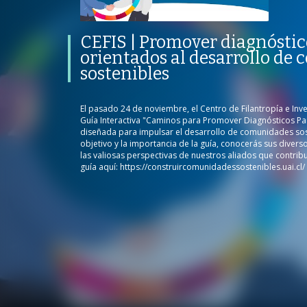
participativos orientados al
desarrollo de comunidades
sostenibles
PROGRAMA
PUBLICADO
CEFIS | Promover diagnóstic
CONVERSACIONES SOBRE LO NUESTRO
V
orientados al desarrollo de
PROGRAMA
PUBLICADO
REPRODUCCIONES
sostenibles
CEFIS UAI
25 OCTUBRE 2024
82
VISTAS
El pasado 24 de noviembre, el Centro de Filantropía e Inve
Guía Interactiva "Caminos para Promover Diagnósticos Part
diseñada para impulsar el desarrollo de comunidades sost
/
objetivo y la importancia de la guía, conocerás sus diver
las valiosas perspectivas de nuestros aliados que contrib
guía aquí: https://construircomunidadessostenibles.uai.cl/
/