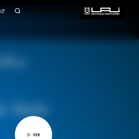
124.000+
Seguidores
SÍGUENOS
VER
VER