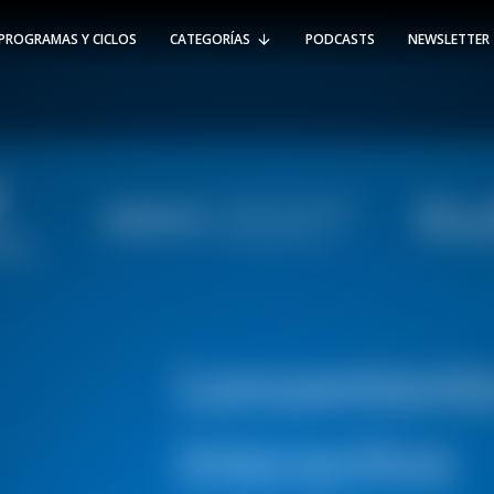
PROGRAMAS Y CICLOS
CATEGORÍAS
PODCASTS
NEWSLETTER
RT @Psicologia_UAI: ¿Cómo seguir el
rastro de la propagación del
#coronavirus en Chile y el mundo?
Nuestro académico e investigador
Gorka N…
SÍGUENOS
VIÑA DEL MAR
-
(56 32) 250 3500
Av. Santa María 5870, Vitacura.
Padre Hurtado 750, Viña del Mar.