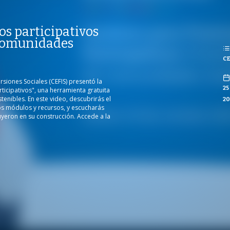
REPRODUCCIONES
os participativos
ISTAS
 comunidades
CE
CO
rsiones Sociales (CEFIS) presentó la
25
icipativos", una herramienta gratuita
enibles. En este video, descubrirás el
20
sos módulos y recursos, y escucharás
uyeron en su construcción. Accede a la