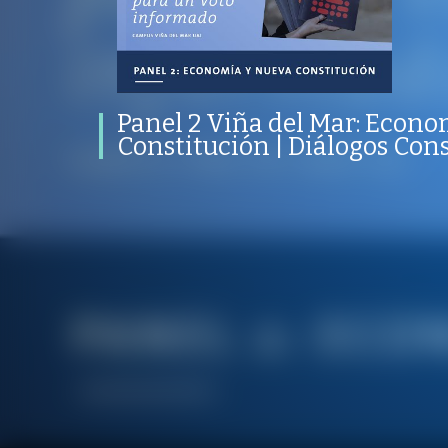
nueva Constitución | Diálogos
Constituyentes
PROGRAMA
PUBLICADO
CONVERSACIONES SOBRE LO NUESTRO
V
PROGRAMA
DIÁLOGOS CONSTITUYENTES PARA UN VOTO INFORMADO
05
Panel 2 Viña del Mar: Econo
Constitución | Diálogos Con
/
/