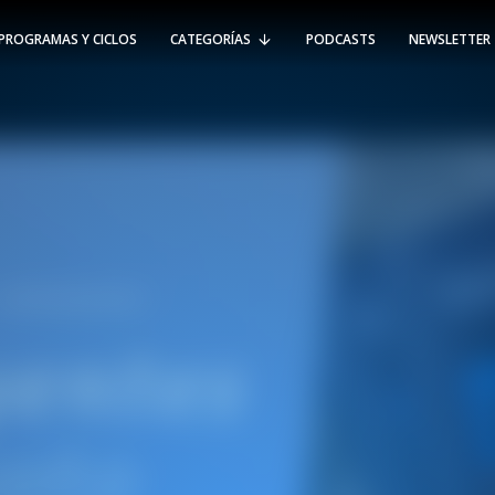
PROGRAMAS Y CICLOS
CATEGORÍAS
PODCASTS
NEWSLETTER
RT @Psicologia_UAI: ¿Cómo seguir el
rastro de la propagación del
#coronavirus en Chile y el mundo?
Nuestro académico e investigador
Gorka N…
SÍGUENOS
VIÑA DEL MAR
-
(56 32) 250 3500
Av. Santa María 5870, Vitacura.
Padre Hurtado 750, Viña del Mar.