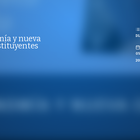
REPRODUCCIONES
ISTAS
PUBLICADO
REPRODUCCIONES
 AGOSTO 2022
VISTAS
DI
mía y nueva
CO
stituyentes
0
20