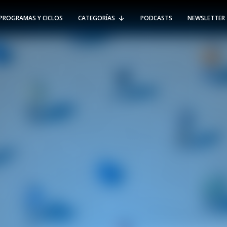
PROGRAMAS Y CICLOS
CATEGORÍAS
PODCASTS
NEWSLETTER
RT @Psicologia_UAI: ¿Cómo seguir el
rastro de la propagación del
#coronavirus en Chile y el mundo?
Nuestro académico e investigador
Gorka N…
SÍGUENOS
VIÑA DEL MAR
-
(56 32) 250 3500
Av. Santa María 5870, Vitacura.
Padre Hurtado 750, Viña del Mar.