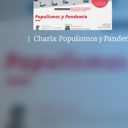
Charla: Populismos y Pandemia
PROGRAMA
PUBLICADO
PROGRAMA
PUBLICAD
CONVERSACIONES SOBRE LO NUESTRO
V
MARKETING, COMUNICACIONES Y EXPERIENCIA
12 JUNIO 2020
Charla: Populismos y Pande
/
/