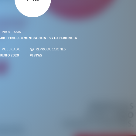
PROGRAMA
PROGRAMA
RKETING, COMUNICACIONES Y EXPERIENCIA
NVERSACIONES SOBRE LO NUESTRO
PUBLICADO
PUBLICADO
REPRODUCCIONES
REPRODUCCIONES
 JUNIO 2020
VISTAS
VISTAS