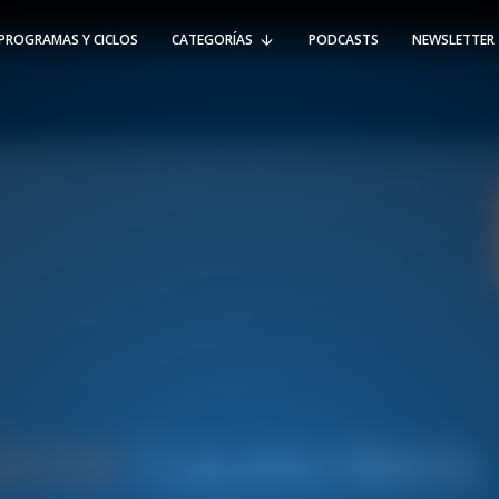
PROGRAMAS Y CICLOS
CATEGORÍAS
PODCASTS
NEWSLETTER
RT @Psicologia_UAI: ¿Cómo seguir el
rastro de la propagación del
#coronavirus en Chile y el mundo?
Nuestro académico e investigador
Gorka N…
SÍGUENOS
VIÑA DEL MAR
-
(56 32) 250 3500
Av. Santa María 5870, Vitacura.
Padre Hurtado 750, Viña del Mar.