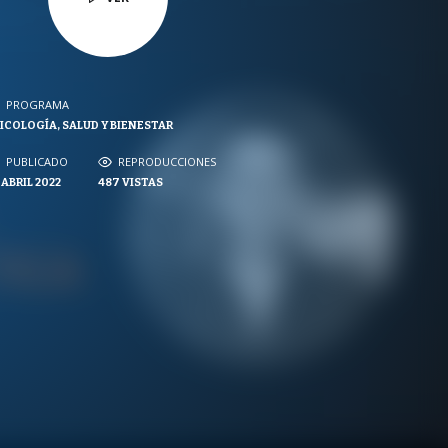
PROGRAMA
PROGRAMA
ICOLOGÍA, SALUD Y BIENESTAR
NVERSACIONES SOBRE LO NUESTRO
PUBLICADO
PUBLICADO
REPRODUCCIONES
REPRODUCCIONES
 ABRIL 2022
487
VISTAS
VISTAS