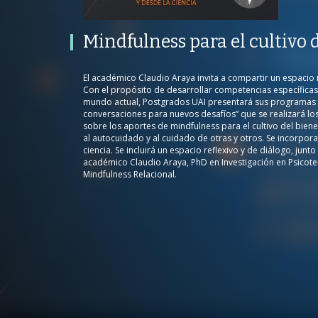
Mindfulness para el cultivo del
bienestar
PROGRAMA
PUBLICADO
Mindfulness para el cultivo 
CONVERSACIONES SOBRE LO NUESTRO
V
PROGRAMA
PUBLICADO
REP
PSICOLOGÍA, SALUD Y BIENESTAR
01 ABRIL 2022
487
VI
El académico Claudio Araya invita a compartir un espacio re
Con el propósito de desarrollar competencias específica
mundo actual, Postgrados UAI presentará sus programas a
conversaciones para nuevos desafíos” que se realizará lo
sobre los aportes de mindfulness para el cultivo del biene
al autocuidado y al cuidado de otras y otros. Se incorpora
/
ciencia. Se incluirá un espacio reflexivo y de diálogo, junt
académico Claudio Araya, PhD en Investigación en Psicote
/
Mindfulness Relacional.