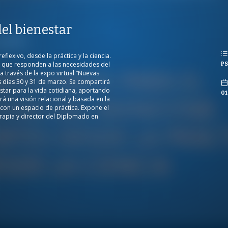
REPRODUCCIONES
del bienestar
ISTAS
RODUCCIONES
STAS
flexivo, desde la práctica y la ciencia.
s que responden a las necesidades del
PS
CO
 través de la expo virtual “Nuevas
s días 30 y 31 de marzo. Se compartirá
star para la vida cotidiana, aportando
01
rá una visión relacional y basada en la
o con un espacio de práctica. Expone el
rapia y director del Diplomado en