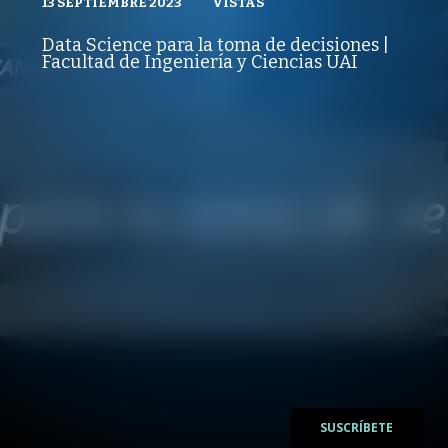
13 SEPTIEMBRE 2023
VISTAS
VISTAS
TRANSFORMACIÓN DIGITAL Y DATA SCIENCE
PUBLICADO
REPRODUCCIONES
VISTAS
Data Science para la toma de decisiones |
PUBLICADO
REPRODUCCIONES
Facultad de Ingeniería y Ciencias UAI
13 SEPTIEMBRE 2023
VISTAS
/
/
SUSCRÍBETE