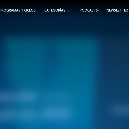
PROGRAMAS Y CICLOS
CATEGORÍAS
PODCASTS
NEWSLETTER
RT @Psicologia_UAI: ¿Cómo seguir el
rastro de la propagación del
#coronavirus en Chile y el mundo?
Nuestro académico e investigador
Gorka N…
SÍGUENOS
VIÑA DEL MAR
-
(56 32) 250 3500
Av. Santa María 5870, Vitacura.
Padre Hurtado 750, Viña del Mar.