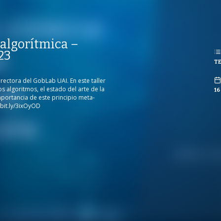
REPRODUCCIONES
ISTAS
PUBLICADO
REPRODUCCIONES
algorítmica –
 ENERO 2023
75
VISTAS
23
TE
CO
rectora del GobLab UAI. En este taller
s algoritmos, el estado del arte de la
16
mportancia de este principio meta-
/bit.ly/3ixOyOD