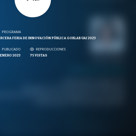
PROGRAMA
PROGRAMA
RCERA FERIA DE INNOVACIÓN PÚBLICA GOBLAB UAI 2023
NVERSACIONES SOBRE LO NUESTRO
PUBLICADO
PUBLICADO
REPRODUCCIONES
REPRODUCCIONES
 ENERO 2023
75
VISTAS
VISTAS