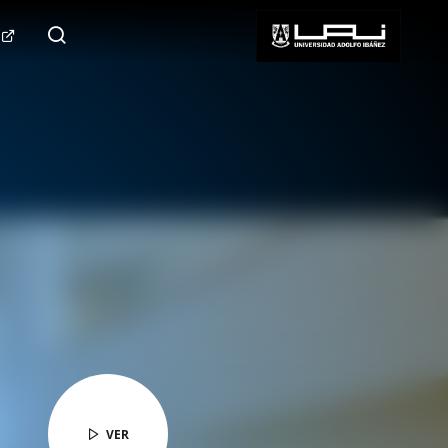
124.000+
Seguidores
SÍGUENOS
VER
VER