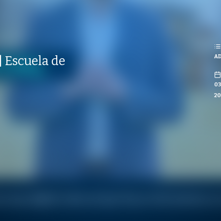
REPRODUCCIONES
ISTAS
AD
| Escuela de
CO
03
20