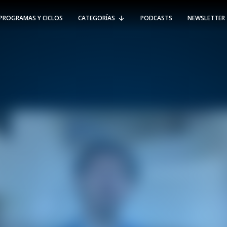
PROGRAMAS Y CICLOS
CATEGORÍAS
PODCASTS
NEWSLETTER
RT @Psicologia_UAI: ¿Cómo seguir el
rastro de la propagación del
#coronavirus en Chile y el mundo?
Nuestro académico e investigador
Gorka N…
SÍGUENOS
VIÑA DEL MAR
-
(56 32) 250 3500
Av. Santa María 5870, Vitacura.
Padre Hurtado 750, Viña del Mar.