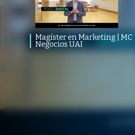
Magíster en Marketing | MC |
Escuela de Negocios UAI
PROGRAMA
PUBLICADO
CONVERSACIONES SOBRE LO NUESTRO
V
PROGRAMA
PUBLICADO
REPRODUCCIONES
ADMISIÓN UAI
03 DICIEMBRE 2024
VISTAS
Magíster en Marketing | MC 
Negocios UAI
/
/