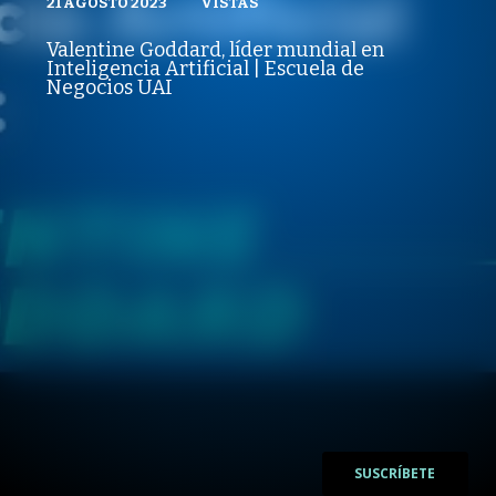
21 AGOSTO 2023
VISTAS
VISTAS
PUBLICADO
REPRODUCCIONES
TRANSFORMACIÓN DIGITAL Y DATA SCIENCE
VISTAS
Valentine Goddard, líder mundial en
PUBLICADO
REPRODUCCIONES
Inteligencia Artificial | Escuela de
21 AGOSTO 2023
VISTAS
Negocios UAI
/
/
SUSCRÍBETE