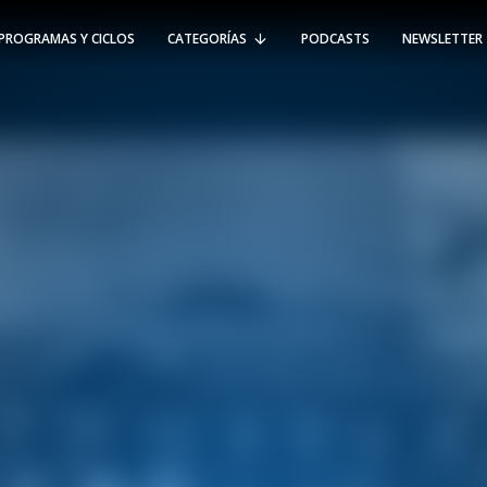
PROGRAMAS Y CICLOS
CATEGORÍAS
PODCASTS
NEWSLETTER
RT @Psicologia_UAI: ¿Cómo seguir el
rastro de la propagación del
#coronavirus en Chile y el mundo?
Nuestro académico e investigador
Gorka N…
SÍGUENOS
VIÑA DEL MAR
-
(56 32) 250 3500
Av. Santa María 5870, Vitacura.
Padre Hurtado 750, Viña del Mar.