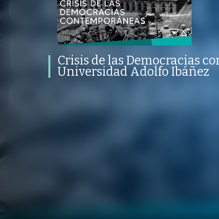
contemporáneas | Universidad
Adolfo Ibáñez
PROGRAMA
PUBLICADO
CONVERSACIONES SOBRE LO NUESTRO
V
PROGRAMA
PUBLICADO
REPRODUC
POLÍTICAS PÚBLICAS
08 SEPTIEMBRE 2023
VISTAS
Crisis de las Democracias c
Universidad Adolfo Ibáñez
/
/