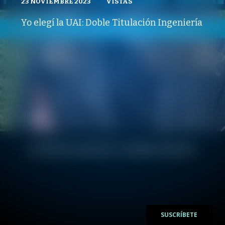
23 NOVIEMBRE 2023
VISTAS
VISTAS
ADMISIÓN UAI
23 NOVIEMBRE 2023
PUBLICADO
REPRODUCCIONES
VISTAS
Yo elegí la UAI: Doble Titulación Ingeniería
REPRODUCCIONES
VISTAS
/
/
SUSCRÍBETE