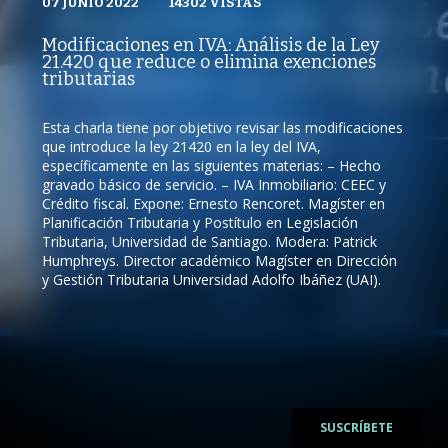
07 JUNIO 2022
VISTAS
14302
VISTAS
PUBLICADO
REPRODUCCIONES
CICLOS DE DERECHO TRIBUTARIO
07 JUNIO 2022
VISTAS
Modificaciones en IVA: Análisis de la Ley
REPRODUCCIONES
21.420 que reduce o elimina exenciones
14302
VISTAS
tributarias
Esta charla tiene por objetivo revisar las modificaciones
que introduce la ley 21420 en la ley del IVA,
/
específicamente en las siguientes materias: – Hecho
gravado básico de servicio. – IVA Inmobiliario: CEEC y
/
Crédito fiscal. Expone: Ernesto Rencoret. Magíster en
Planificación Tributaria y Postítulo en Legislación
Tributaria, Universidad de Santiago. Modera: Patrick
Humphreys. Director académico Magíster en Dirección
y Gestión Tributaria Universidad Adolfo Ibáñez (UAI).
SUSCRÍBETE