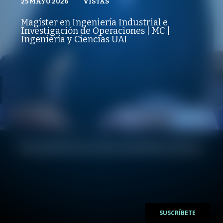
25 MAYO 2026
VISTAS
VISTAS
PUBLICADO
REPRODUCCIONES
ADMISIÓN UAI
25 MAYO 2026
VISTAS
Magíster en Ingeniería Industrial e
REPRODUCCIONES
Investigación de Operaciones | MC |
VISTAS
Ingeniería y Ciencias UAI
/
/
SUSCRÍBETE