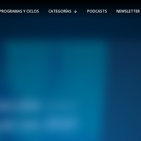
PROGRAMAS Y CICLOS
CATEGORÍAS
PODCASTS
NEWSLETTER
RT @Psicologia_UAI: ¿Cómo seguir el
rastro de la propagación del
#coronavirus en Chile y el mundo?
Nuestro académico e investigador
Gorka N…
SÍGUENOS
VIÑA DEL MAR
-
(56 32) 250 3500
Av. Santa María 5870, Vitacura.
Padre Hurtado 750, Viña del Mar.