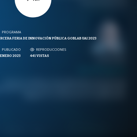
PROGRAMA
PROGRAMA
RCERA FERIA DE INNOVACIÓN PÚBLICA GOBLAB UAI 2023
NVERSACIONES SOBRE LO NUESTRO
PUBLICADO
PUBLICADO
REPRODUCCIONES
REPRODUCCIONES
 ENERO 2023
441
VISTAS
VISTAS