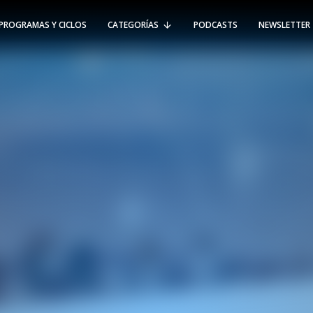
PROGRAMAS Y CICLOS
CATEGORÍAS
PODCASTS
NEWSLETTER
RT @Psicologia_UAI: ¿Cómo seguir el
rastro de la propagación del
#coronavirus en Chile y el mundo?
Nuestro académico e investigador
Gorka N…
SÍGUENOS
VIÑA DEL MAR
-
(56 32) 250 3500
Av. Santa María 5870, Vitacura.
Padre Hurtado 750, Viña del Mar.