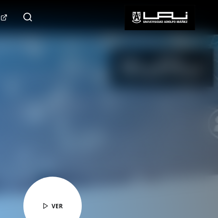
124.000+
Seguidores
SÍGUENOS
VER
VER