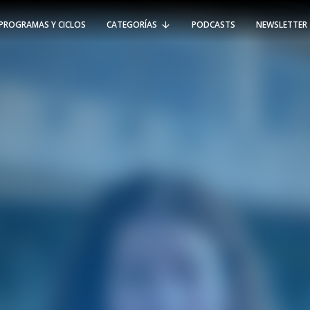
PROGRAMAS Y CICLOS
CATEGORÍAS
PODCASTS
NEWSLETTER
RT @Psicologia_UAI: ¿Cómo seguir el
rastro de la propagación del
#coronavirus en Chile y el mundo?
Nuestro académico e investigador
Gorka N…
SÍGUENOS
VIÑA DEL MAR
-
(56 32) 250 3500
Av. Santa María 5870, Vitacura.
Padre Hurtado 750, Viña del Mar.