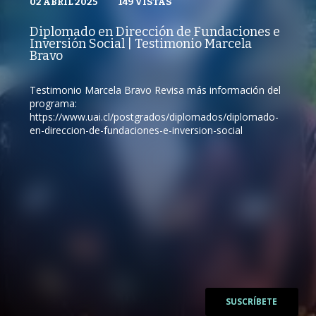
02 ABRIL 2025
VISTAS
149
VISTAS
PUBLICADO
REPRODUCCIONES
CEFIS UAI
02 ABRIL 2025
VISTAS
Diplomado en Dirección de Fundaciones e
REPRODUCCIONES
Inversión Social | Testimonio Marcela
149
VISTAS
Bravo
Testimonio Marcela Bravo Revisa más información del
programa:
/
https://www.uai.cl/postgrados/diplomados/diplomado-
en-direccion-de-fundaciones-e-inversion-social
/
SUSCRÍBETE