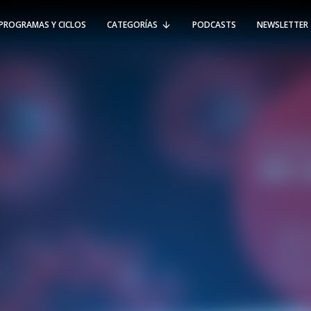
PROGRAMAS Y CICLOS
CATEGORÍAS
PODCASTS
NEWSLETTER
RT @Psicologia_UAI: ¿Cómo seguir el
rastro de la propagación del
#coronavirus en Chile y el mundo?
Nuestro académico e investigador
Gorka N…
SÍGUENOS
VIÑA DEL MAR
-
(56 32) 250 3500
Av. Santa María 5870, Vitacura.
Padre Hurtado 750, Viña del Mar.