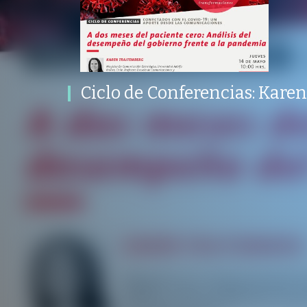
Ciclo de Conferencias: Karen
Trajtemberg
PROGRAMA
PUBLICADO
CONVERSACIONES SOBRE LO NUESTRO
V
PROGRAMA
PUBLICAD
MARKETING, COMUNICACIONES Y EXPERIENCIA
15 MAYO 2020
Ciclo de Conferencias: Kare
/
/