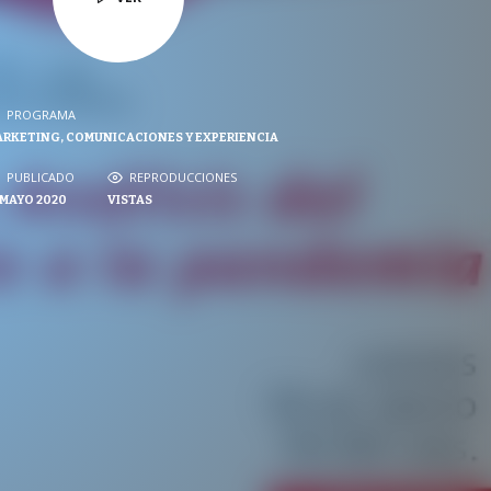
PROGRAMA
PROGRAMA
RKETING, COMUNICACIONES Y EXPERIENCIA
NVERSACIONES SOBRE LO NUESTRO
PUBLICADO
PUBLICADO
REPRODUCCIONES
REPRODUCCIONES
 MAYO 2020
VISTAS
VISTAS