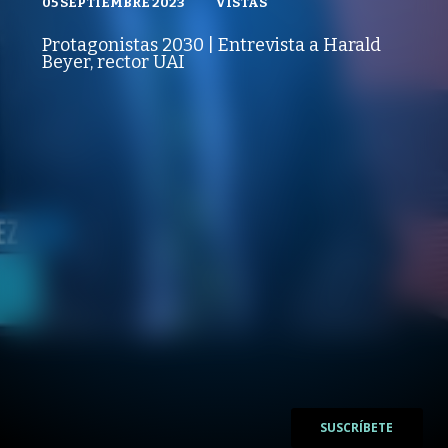
05 SEPTIEMBRE 2023
VISTAS
VISTAS
ADMISIÓN UAI
05 SEPTIEMBRE 2023
PUBLICADO
REPRODUCCIONES
VISTAS
Protagonistas 2030 | Entrevista a Harald
REPRODUCCIONES
Beyer, rector UAI
VISTAS
/
/
SUSCRÍBETE