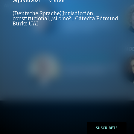
25 JUNIO 2021
VISTAS
VISTAS
PUBLICADO
REPRODUCCIONES
CÁTEDRAS UAI
25 JUNIO 2021
VISTAS
(Deutsche Sprache) Jurisdicción
REPRODUCCIONES
constitucional, ¿sí o no? | Cátedra Edmund
VISTAS
Burke UAI
/
/
SUSCRÍBETE