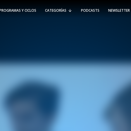
PROGRAMAS Y CICLOS
CATEGORÍAS
PODCASTS
NEWSLETTER
RT @Psicologia_UAI: ¿Cómo seguir el
rastro de la propagación del
#coronavirus en Chile y el mundo?
Nuestro académico e investigador
Gorka N…
SÍGUENOS
VIÑA DEL MAR
-
(56 32) 250 3500
Av. Santa María 5870, Vitacura.
Padre Hurtado 750, Viña del Mar.