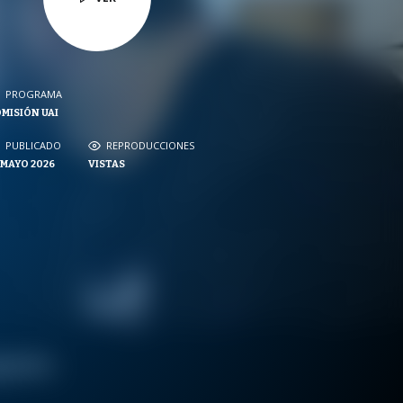
PROGRAMA
PROGRAMA
MISIÓN UAI
NVERSACIONES SOBRE LO NUESTRO
PUBLICADO
PUBLICADO
REPRODUCCIONES
REPRODUCCIONES
 MAYO 2026
VISTAS
VISTAS