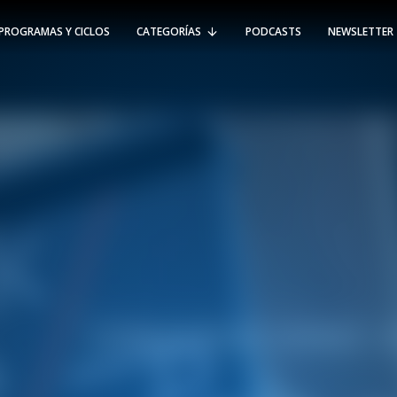
PROGRAMAS Y CICLOS
CATEGORÍAS
PODCASTS
NEWSLETTER
RT @Psicologia_UAI: ¿Cómo seguir el
rastro de la propagación del
#coronavirus en Chile y el mundo?
Nuestro académico e investigador
Gorka N…
SÍGUENOS
VIÑA DEL MAR
-
(56 32) 250 3500
Av. Santa María 5870, Vitacura.
Padre Hurtado 750, Viña del Mar.