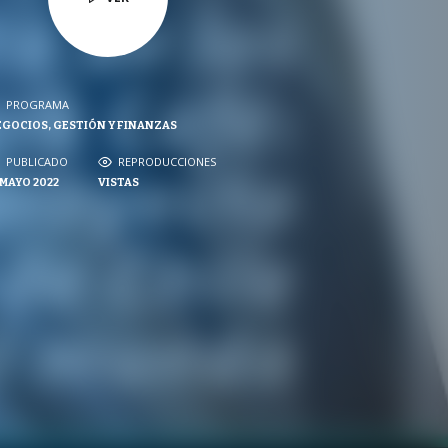
PROGRAMA
PROGRAMA
GOCIOS, GESTIÓN Y FINANZAS
NVERSACIONES SOBRE LO NUESTRO
PUBLICADO
PUBLICADO
REPRODUCCIONES
REPRODUCCIONES
 MAYO 2022
VISTAS
VISTAS