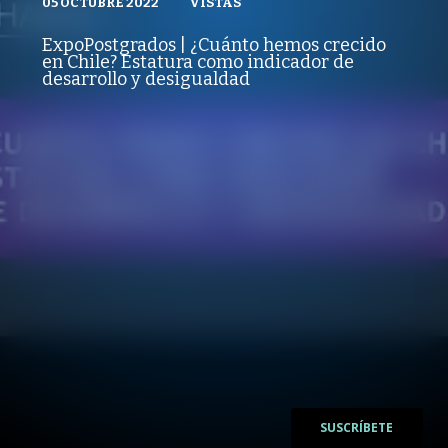
05 OCTUBRE 2022
VISTAS
VISTAS
PUBLICADO
REPRODUCCIONES
EXPO POSTGRADOS UAI
05 OCTUBRE 2022
VISTAS
ExpoPostgrados | ¿Cuánto hemos crecido
REPRODUCCIONES
en Chile? Estatura como indicador de
VISTAS
desarrollo y desigualdad
/
/
SUSCRÍBETE