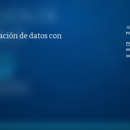
REPRODUCCIONES
ISTAS
ES
PO
zación de datos con
CO
2
20