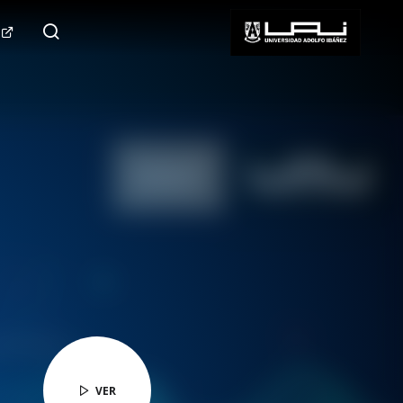
124.000+
Seguidores
SÍGUENOS
VER
VER