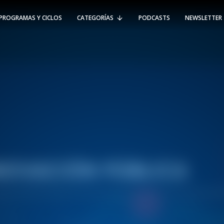
PROGRAMAS Y CICLOS
CATEGORÍAS
PODCASTS
NEWSLETTER
RT @Psicologia_UAI: ¿Cómo seguir el
rastro de la propagación del
#coronavirus en Chile y el mundo?
Nuestro académico e investigador
Gorka N…
SÍGUENOS
VIÑA DEL MAR
-
(56 32) 250 3500
Av. Santa María 5870, Vitacura.
Padre Hurtado 750, Viña del Mar.