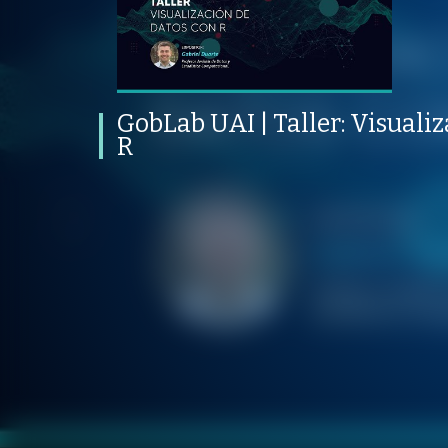
GobLab UAI | Taller: Visualización
de datos con R
PROGRAMA
PUBLICADO
CONVERSACIONES SOBRE LO NUESTRO
V
PROGRAMA
PUBLICADO
REPRODUCCION
POLÍTICAS PÚBLICAS
20 MARZO 2024
VISTAS
GobLab UAI | Taller: Visuali
R
/
/