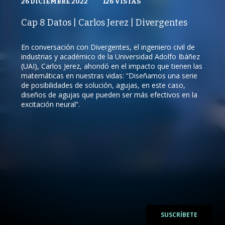
DIVERGENTES – CNN CHILE
26 DICIEMBRE 2022
26 DICIEMBRE 2022
VISTAS
126
VISTAS
PUBLICADO
REPRODUCCIONES
REPRODUCCIONES
VISTAS
Cap 8 Datos | Carlos Jerez | Divergentes
126
VISTAS
En conversación con Divergentes, el ingeniero civil de
industrias y académico de la Universidad Adolfo Ibáñez
(UAI), Carlos Jerez, ahondó en el impacto que tienen las
matemáticas en nuestras vidas: “Diseñamos una serie
/
de posibilidades de solución, agujas, en este caso,
/
diseños de agujas que pueden ser más efectivos en la
excitación neural”.
SUSCRÍBETE