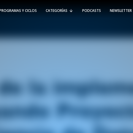
PROGRAMAS Y CICLOS
CATEGORÍAS
PODCASTS
NEWSLETTER
RT @Psicologia_UAI: ¿Cómo seguir el
rastro de la propagación del
#coronavirus en Chile y el mundo?
Nuestro académico e investigador
Gorka N…
SÍGUENOS
VIÑA DEL MAR
-
(56 32) 250 3500
Av. Santa María 5870, Vitacura.
Padre Hurtado 750, Viña del Mar.