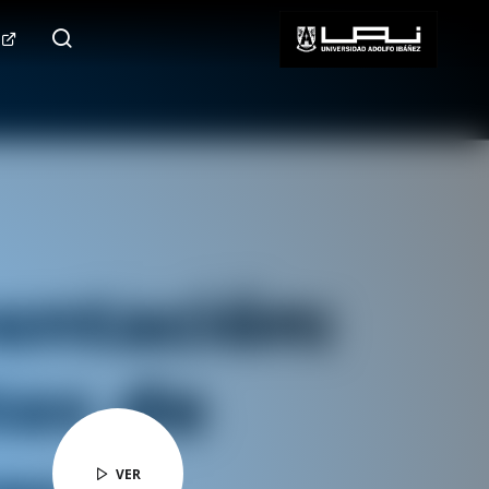
124.000+
Seguidores
SÍGUENOS
VER
VER