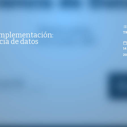
REPRODUCCIONES
ISTAS
REPRODUCCIONES
VISTAS
TR
 implementación:
CO
cia de datos
14
20