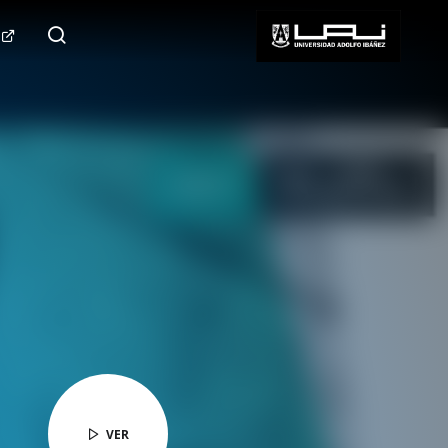
124.000+
Seguidores
SÍGUENOS
VER
VER