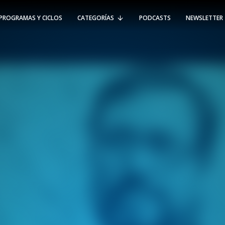
PROGRAMAS Y CICLOS
CATEGORÍAS
PODCASTS
NEWSLETTER
RT @Psicologia_UAI: ¿Cómo seguir el
rastro de la propagación del
#coronavirus en Chile y el mundo?
Nuestro académico e investigador
Gorka N…
SÍGUENOS
VIÑA DEL MAR
-
(56 32) 250 3500
Av. Santa María 5870, Vitacura.
Padre Hurtado 750, Viña del Mar.