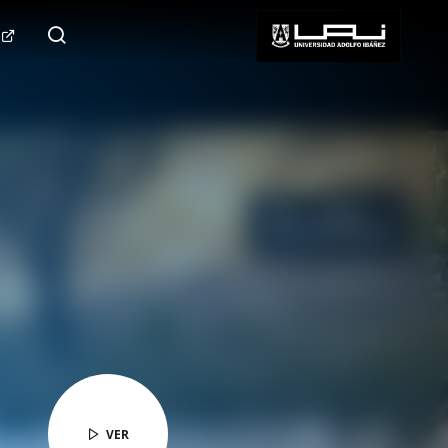
124.000+
Seguidores
SÍGUENOS
VER
VER