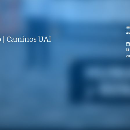
REPRODUCCIONES
ISTAS
S
AR
CO
 | Caminos UAI
31
20