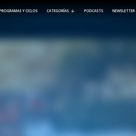
PROGRAMAS Y CICLOS
CATEGORÍAS
PODCASTS
NEWSLETTER
RT @Psicologia_UAI: ¿Cómo seguir el
rastro de la propagación del
#coronavirus en Chile y el mundo?
Nuestro académico e investigador
Gorka N…
SÍGUENOS
VIÑA DEL MAR
-
(56 32) 250 3500
Av. Santa María 5870, Vitacura.
Padre Hurtado 750, Viña del Mar.