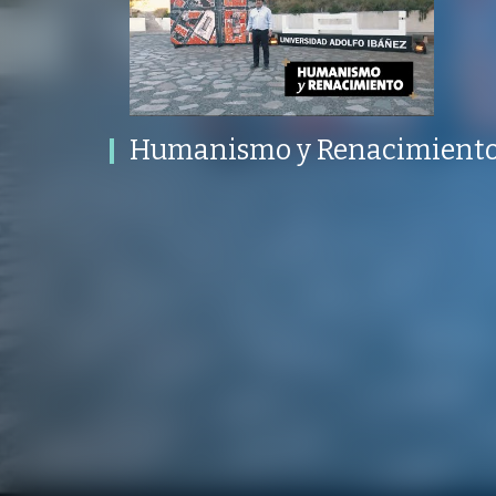
Humanismo y Renacimiento |
Caminos UAI
PROGRAMA
PUBLICADO
CONVERSACIONES SOBRE LO NUESTRO
V
PROGRAMA
PUBLICADO
REPRODUCCIONE
ARTES LIBERALES
31 DICIEMBRE 2021
VISTAS
Humanismo y Renacimiento
/
/