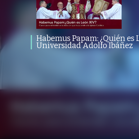
Habemus Papam: ¿Quién es León
XIV? | Universidad Adolfo Ibáñez
PROGRAMA
PUBLICADO
CONVERSACIONES SOBRE LO NUESTRO
V
PROGRAMA
PUBLICADO
REPRODUCCIONES
ARTES LIBERALES
09 MAYO 2025
VISTAS
Habemus Papam: ¿Quién es L
Universidad Adolfo Ibáñez
/
/