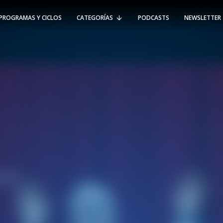
PROGRAMAS Y CICLOS
CATEGORÍAS
PODCASTS
NEWSLETTER
RT @Psicologia_UAI: ¿Cómo seguir el
rastro de la propagación del
#coronavirus en Chile y el mundo?
Nuestro académico e investigador
Gorka N…
SÍGUENOS
VIÑA DEL MAR
-
(56 32) 250 3500
Av. Santa María 5870, Vitacura.
Padre Hurtado 750, Viña del Mar.