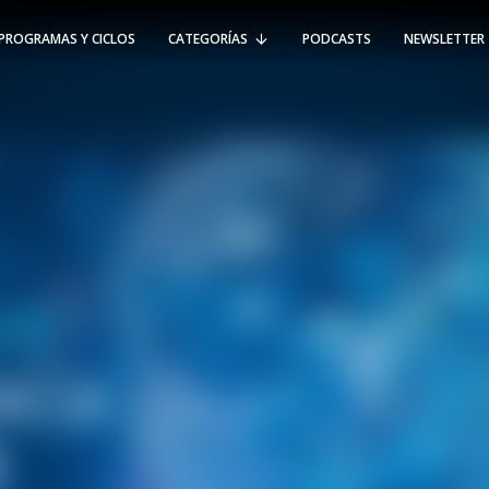
PROGRAMAS Y CICLOS
CATEGORÍAS
PODCASTS
NEWSLETTER
RT @Psicologia_UAI: ¿Cómo seguir el
rastro de la propagación del
#coronavirus en Chile y el mundo?
Nuestro académico e investigador
Gorka N…
SÍGUENOS
VIÑA DEL MAR
-
(56 32) 250 3500
Av. Santa María 5870, Vitacura.
Padre Hurtado 750, Viña del Mar.