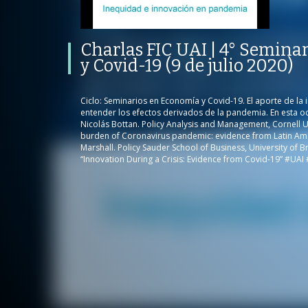
Economía y Covid-19 (9 de julio
2020)
PROGRAMA
PUBLICADO
CONVERSACIONES SOBRE LO NUESTRO
V
Charlas FIC UAI | 4° Semina
PROGRAMA
PUBLICADO
REPRODUCCI
y Covid-19 (9 de julio 2020)
INGENIERÍA Y CIENCIAS
14 JULIO 2020
104
VISTAS
Ciclo: Seminarios en Economía y Covid-19. El aporte de la
entender los efectos derivados de la pandemia. En esta oc
Nicolás Bottan. Policy Analysis and Management, Cornell Un
burden of Coronavirus pandemic: evidence from Latin Ame
/
Marshall. Policy Sauder School of Business, University of B
“Innovation During a Crisis: Evidence from Covid-19” #UA
/