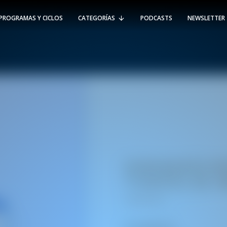
PROGRAMAS Y CICLOS
CATEGORÍAS
PODCASTS
NEWSLETTER
RT @Psicologia_UAI: ¿Cómo seguir el
rastro de la propagación del
#coronavirus en Chile y el mundo?
Nuestro académico e investigador
Gorka N…
SÍGUENOS
VIÑA DEL MAR
-
(56 32) 250 3500
Av. Santa María 5870, Vitacura.
Padre Hurtado 750, Viña del Mar.