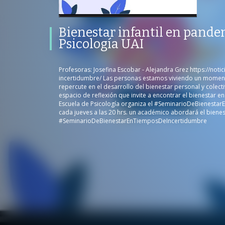
Bienestar infantil en pandemia |
Seminario Psicología UAI
PROGRAMA
PUBLICADO
Bienestar infantil en pande
CONVERSACIONES SOBRE LO NUESTRO
V
PROGRAMA
PUBLICADO
Psicología UAI
BIENESTAR EN TIEMPOS DE INCERTIDUMBRE
01 SEPTIEMBRE 2
Profesoras: Josefina Escobar - Alejandra Grez https://notic
incertidumbre/ Las personas estamos viviendo un moment
repercute en el desarrollo del bienestar personal y colect
espacio de reflexión que invite a encontrar el bienestar 
/
Escuela de Psicología organiza el #SeminarioDeBienesta
cada jueves a las 20 hrs. un académico abordará el biene
/
#SeminarioDeBienestarEnTiemposDeIncertidumbre