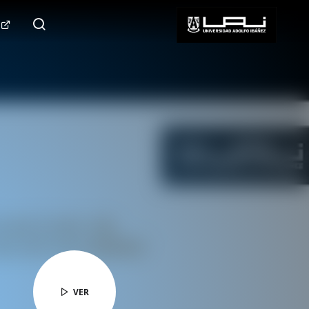
124.000+
Seguidores
SÍGUENOS
VER
VER